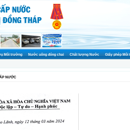
vụ Môi trường
Nước uống đóng chai
Chất lượng Nước
Giấy phép Môi
CẤP NƯỚC