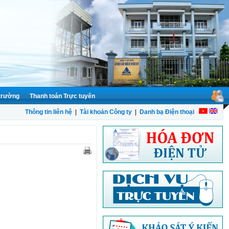
 trường
Thanh toán Trực tuyến
Thông tin liên hệ
|
Tài khoản Công ty
|
Danh bạ Điện thoại