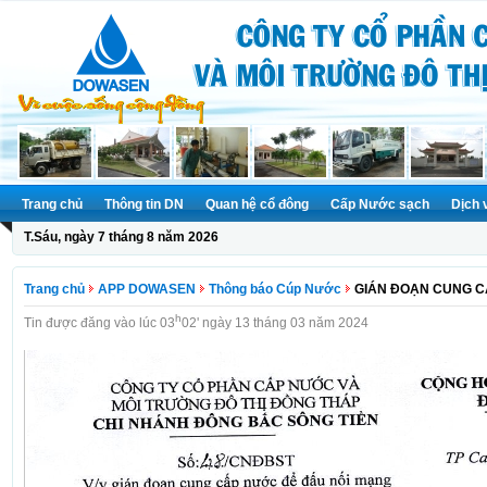
Trang chủ
Thông tin DN
Quan hệ cổ đông
Cấp Nước sạch
Dịch 
T.Sáu, ngày 7 tháng 8 năm 2026
Trang chủ
APP DOWASEN
Thông báo Cúp Nước
GIÁN ĐOẠN CUNG 
h
Tin được đăng vào lúc 03
02' ngày 13 tháng 03 năm 2024