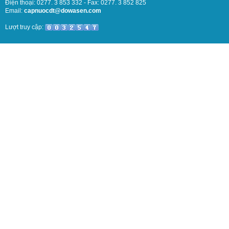
Điện thoại: 0277. 3 853 332 - Fax: 0277. 3 852 825
Email:
capnuocdt@dowasen.com
Lượt truy cập: