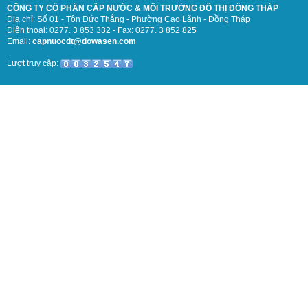
CÔNG TY CỔ PHẦN CẤP NƯỚC & MÔI TRƯỜNG ĐÔ THỊ ĐỒNG THÁP
Địa chỉ: Số 01 - Tôn Đức Thắng - Phường Cao Lãnh - Đồng Tháp
Điện thoại: 0277. 3 853 332 - Fax: 0277. 3 852 825
Email:
capnuocdt@dowasen.com
Lượt truy cập: