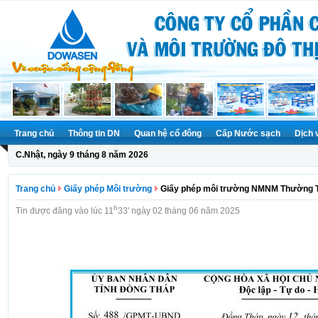
Trang chủ
Thông tin DN
Quan hệ cổ đông
Cấp Nước sạch
Dịch 
C.Nhật, ngày 9 tháng 8 năm 2026
Trang chủ
Giấy phép Môi trường
Giấy phép môi trường NMNM Thường T
h
Tin được đăng vào lúc 11
33' ngày 02 tháng 06 năm 2025