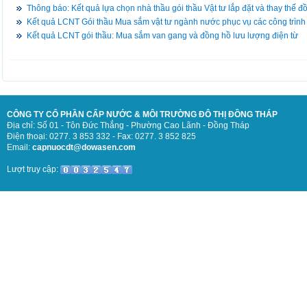
Thông báo: Kết quả lựa chọn nhà thầu gói thầu Vật tư lắp đặt và thay thế 
Kết quả LCNT Gói thầu Mua sắm vật tư ngành nước phục vụ các công trình
Kết quả LCNT gói thầu: Mua sắm van gang và đồng hồ lưu lượng điện từ
CÔNG TY CỔ PHẦN CẤP NƯỚC & MÔI TRƯỜNG ĐÔ THỊ ĐỒNG THÁP
Địa chỉ: Số 01 - Tôn Đức Thắng - Phường Cao Lãnh - Đồng Tháp
Điện thoại: 0277. 3 853 332 - Fax: 0277. 3 852 825
Email:
capnuocdt@dowasen.com
Lượt truy cập: