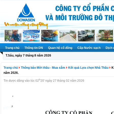
Trang chủ
Thông tin DN
Quan hệ cổ đông
Cấp Nước sạch
Dịch 
T.Sáu, ngày 7 tháng 8 năm 2026
Trang chủ
Thông báo Mời thầu - Mua sắm
Kết quả Lựa chọn Nhà Thầu
K
năm 2026.
h
Tin được đăng vào lúc 02
20' ngày 27 tháng 02 năm 2026