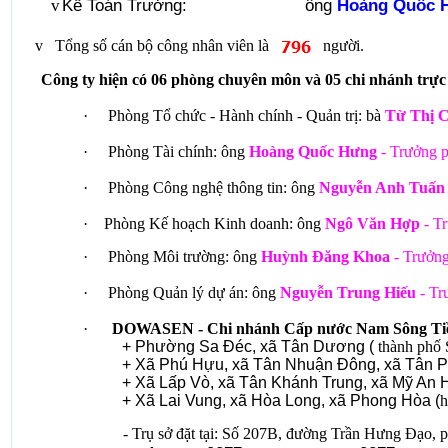
Kế Toán Trưởng:
ông
Hoàng Quốc 
v
v
Tổng số cán bộ công nhân viên là
người.
Công ty hiện có 06 phòng chuyên môn và
05 chi nhánh trực
·
Phòng Tổ chức - Hành chính - Quản trị: bà
Từ Thị 
·
Phòng Tài chính: ông
Hoàng Quốc Hưng
- Trưởng 
·
Phòng Công nghệ thông tin: ông
Nguyễn Anh Tuấ
·
Phòng Kế hoạch Kinh doanh: ông
Ngô Văn Hợp
- T
·
Phòng Môi trường: ông
Huỳnh Đăng Khoa
- Trưởn
·
Phòng Quản lý dự án: ông
Nguyễn Trung Hiếu
- Tr
·
DOWASEN
- Chi nhánh Cấp nước Nam Sông Ti
+ Phường Sa Đéc, x
ã Tân Dương
(
thành
phố 
+ Xã Phú Hựu,
xã Tân Nhuận Đông
,
xã Tân P
+ Xã Lấp Vò,
xã Tân Khánh Trung, x
ã Mỹ An 
+ Xã Lai Vung,
xã Hòa Long,
xã Phong Hòa
(
h
- Trụ sở đặt tại:
Số 207B, đường Trần Hưng Đạo, 