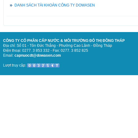
DANH SÁCH TÀI KHOẢN CÔNG TY DOWASEN
CÔNG TY CỔ PHẦN CẤP NƯỚC & MÔI TRƯỜNG ĐÔ THỊ ĐỒNG THÁP
Địa chỉ: Số 01 - Tôn Đức Thắng - Phường Cao Lãnh - Đồng Tháp
Điện thoại: 0277. 3 853 332 - Fax: 0277. 3 852 825
Email:
capnuocdt@dowasen.com
Lượt truy cập: