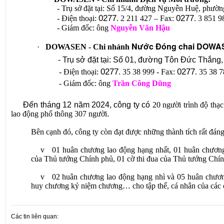
- Trụ sở đặt tại: Số 15/4, đường Nguyễn Huệ, phườn
0277
0277
- Điện thoại:
. 2 211 427 – Fax:
.
3 851 9
- Giám đốc: ông
Nguyễn Văn Hậu
Nước Đóng chai DOWA
·
DOWASEN - Chi nhánh
- Trụ sở đặt tại: Số 01, đường Tôn Đức Thắng
0277
0277
- Điện thoại:
. 35 38 999 - Fax:
. 35 38 
- Giám đốc: ông
Trần Công Dũng
Đến tháng 12 năm 2024, công ty có
20 người trình độ thạc
lao động phổ thông 307 người
.
Bên cạnh đó, công ty còn đạt được những thành tích rất đáng
v
01 huân chương lao động hạng nhất,
01
huân chương
của Thủ tướng Chính phủ, 01 cờ thi đua của Thủ tướng Chín
v
02 huân chương lao động hạng nhì và 05 huân chươn
huy chương kỷ niệm chương… cho tập thể, cá nhân của các c
Các tin liên quan: