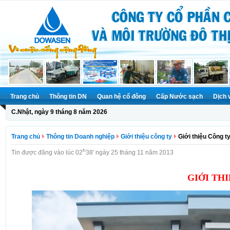
Trang chủ
Thông tin DN
Quan hệ cổ đông
Cấp Nước sạch
Dịch 
C.Nhật, ngày 9 tháng 8 năm 2026
Trang chủ
Thông tin Doanh nghiệp
Giới thiệu công ty
Giới thiệu Công 
h
Tin được đăng vào lúc 02
38' ngày 25 tháng 11 năm 2013
GIỚI TH