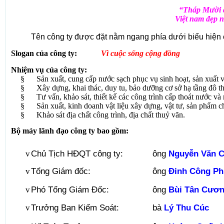
“T
háp Mười 
Việt nam đẹp n
Tên công ty được đặt nằm ngang phía dưới biểu hiện 
Slogan của công ty:
Vì cuộc sống cộng đồng
Nhiệm vụ của công ty:
§
Sản xuất, cung cấp nước sạch phục vụ sinh hoạt, sản xuất 
§
Xây dựng, khai thác, duy tu, bảo dưỡng cơ sở hạ tầng đô t
§
Tư vấn, khảo sát, thiết kế các công trình cấp thoát nước và 
§
Sản xuất, kinh doanh vật liệu xây dựng, vật tư, sản phẩm c
§
Khảo sát địa chất công trình, địa chất thuỷ văn.
Bộ máy lãnh đạo công ty bao gồm:
Chủ Tịch HĐQT công ty:
ông
Nguyễn Văn 
v
Tổng Giám đốc:
ông
Đinh Công P
v
Phó Tổng Giám Đốc:
ông
Bùi Tân Cươ
v
Trưởng Ban Kiểm Soát:
bà
Lý Thu Cúc
v