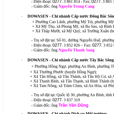
0277
0277
- Điện thoại:
. 3 861 814 - Fax:
. 3 865 
- Giám đốc: ông
Nguyễn Trung Cang
·
DOWASEN -
Chi nhánh Cấp nước Đông Bắc Sôn
+ Phường Cao Lãnh, phường Mỹ Trà, phường Mỹ Ngã
+ Xã Mỹ Thọ, xã Phong Mỹ, xã Ba Sao, xã Bình Hàng 
+ Xã Tháp Mười, xã Mỹ Quý, xã Trường Xuân (hu
- Trụ sở đặt tại: Số 01, đường Nguyễn Huệ, phườ
0277
0277
- Điện thoại:
. 3 852 826 – Fax:
. 3 852
- Giám đốc: ông
Nguyễn Thanh Sang
·
DOWASEN -
Chi nhánh Cấp nước Tây Bắc Sông
+ Phường Hồng Ngự, phường An Bình, phường Th
+ Xã Thường Phước (huyện Hồng Ngự);
+ Xã Tân Hồng, xã Tân Thành, xã Tân Hộ Cơ, xã An
+ Xã Thanh Bình, xã Tân Thạnh, xã Bình Thành (hu
+ Xã Tam Nông, xã Tràm Chim, xã An Hòa, xã Phú Th
- Trụ sở đặt tại:
Quốc lộ 30, phường An Bình
, tỉn
0277
- Điện thoại:
. 3 837 319
Trần Văn Dũng
- Giám đốc: ông
·
DOWASEN -
Chi nhánh Dịch vụ Môi trường: