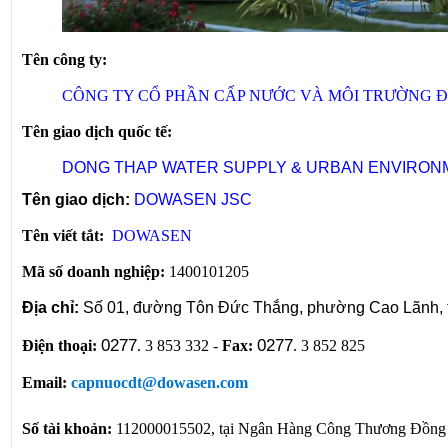
Tên công ty:
CÔNG TY CỔ PHẦN CẤP NƯỚC VÀ MÔI TRƯỜNG Đ
Tên giao dịch quốc tế:
DONG THAP WATER SUPPLY & URBAN ENVIRON
Tên giao dịch:
DOWASEN JSC
Tên viết tắt:
DOWASEN
Mã số doanh nghiệp:
1400101205
Địa chỉ:
Số 01, đường Tôn Đức Thắng, phường Cao Lãnh, 
0277
0277
Điện thoại:
. 3 853 332 -
Fax:
. 3 852 825
Email:
capnuocdt@dowasen.com
Số tài khoản:
112000015502, tại Ngân Hàng Công Thương Đồng