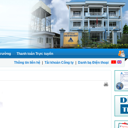
 trường
Thanh toán Trực tuyến
Thông tin liên hệ
|
Tài khoản Công ty
|
Danh bạ Điện thoại