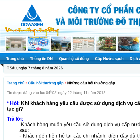
Trang chủ
Thông tin DN
Quan hệ cổ đông
Cấp Nước sạch
Dịch 
T.Sáu, ngày 7 tháng 8 năm 2026
Trang chủ
Câu hỏi thường gặp
Những câu hỏi thường gặp
h
Tin được đăng vào lúc 04
08' ngày 22 tháng 11 năm 2013
* Hỏi:
Khi khách hàng yêu cầu được sử dụng dịch vụ cấp
tục gì?
Trả lời:
Khách hàng muốn yêu cầu sử dụng dịch vụ cấp nước
sau:
- Khách đến liên hệ tại các chi nhánh, điền đầy đủ 