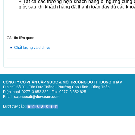
+ Tất cả các trường hợp khách hàng bị ngừng cung c
giờ, sau khi khách hàng đã thanh toán đầy đủ các khoả
Các tin liên quan:
Chất lượng và dịch vụ
CÔNG TY CỔ PHẦN CẤP NƯỚC & MÔI TRƯỜNG ĐÔ THỊ ĐỒNG THÁP
Địa chỉ: Số 01 - Tôn Đức Thắng - Phường Cao Lãnh - Đồng Tháp
Điện thoại: 0277. 3 853 332 - Fax: 0277. 3 852 825
Email:
capnuocdt@dowasen.com
Lượt truy cập: