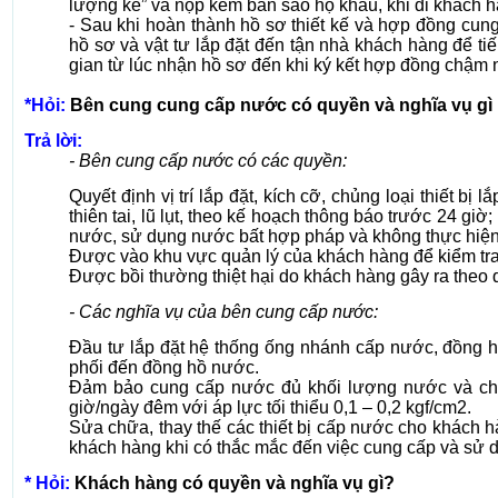
lượng kế” và nộp kèm bản sao hộ khẩu, khi đi khách 
- Sau khi hoàn thành hồ sơ thiết kế và hợp đồng cu
hồ sơ và vật tư lắp đặt đến tận nhà khách hàng để ti
gian từ lúc nhận hồ sơ đến khi ký kết hợp đồng chậm n
*Hỏi:
Bên cung cung cấp nước có quyền và nghĩa vụ gì 
Trả lời:
- Bên cung cấp nước có các quyền:
Quyết định vị trí lắp đặt, kích cỡ, chủng loại thiết b
thiên tai, lũ lụt, theo kế hoạch thông báo trước 24 g
nước, sử dụng nước bất hợp pháp và không thực hiện
Được vào khu vực quản lý của khách hàng để kiểm tra,
Được bồi thường thiệt hại do khách hàng gây ra theo q
- Các nghĩa vụ của bên cung cấp nước:
Đầu tư lắp đặt hệ thống ống nhánh cấp nước, đồng h
phối đến đồng hồ nước.
Đảm bảo cung cấp nước đủ khối lượng nước và ch
giờ/ngày đêm với áp lực tối thiểu 0,1 – 0,2 kgf/cm2.
Sửa chữa, thay thế các thiết bị cấp nước cho khách hà
khách hàng khi có thắc mắc đến việc cung cấp và sử 
* Hỏi:
Khách hàng có quyền và nghĩa vụ gì?