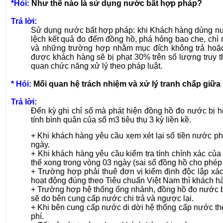
*Hỏi:
Như thế nào là sử dụng nước bất hợp pháp?
Trả lời:
Sử dụng nước bất hợp pháp: khi Khách hàng dùng nướ
lệch kết quả đo đếm đồng hồ, phá hỏng bao che, chì
và những trường hợp nhằm mục đích không trả hoặc 
được khách hàng sẽ bị phạt 30% trên số lượng truy th
quan chức năng xử lý theo pháp luật.
* Hỏi:
Mối quan hệ trách nhiệm và xử lý tranh chấp giữ
Trả lời:
Đến kỳ ghi chỉ số mà phát hiện đồng hồ đo nước bị 
tính bình quân của số m3 tiêu thụ 3 kỳ liền kề.
+ Khi khách hàng yêu cầu xem xét lại số tiền nước ph
ngày.
+ Khi khách hàng yêu cầu kiểm tra tính chính xác củ
thế xong trong vòng 03 ngày (sai số đồng hồ cho phép
+ Trường hợp phải thuê đơn vị kiểm định độc lập xác
hoạt động đúng theo Tiêu chuẩn Việt Nam thì khách hàn
+ Trường hợp hệ thống ống nhánh, đồng hồ đo nước bị 
sẽ do bên cung cấp nước chi trả và ngược lại.
+ Khi bên cung cấp nước di dời hệ thống cấp nước th
phí.