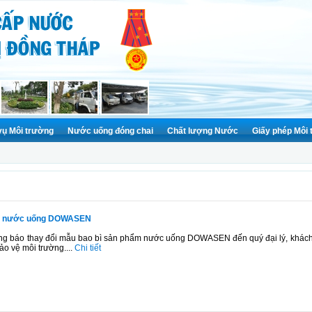
vụ Môi trường
Nước uống đóng chai
Chất lượng Nước
Giấy phép Môi
hẩm nước uống DOWASEN
 báo thay đổi mẫu bao bì sản phẩm nước uống DOWASEN đến quý đại lý, khách h
ảo vệ môi trường....
Chi tiết