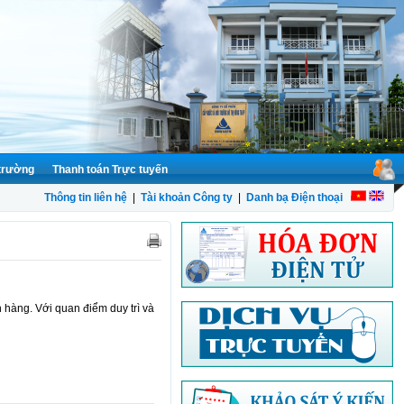
 trường
Thanh toán Trực tuyến
Thông tin liên hệ
|
Tài khoản Công ty
|
Danh bạ Điện thoại
àng. Với quan điểm duy trì và