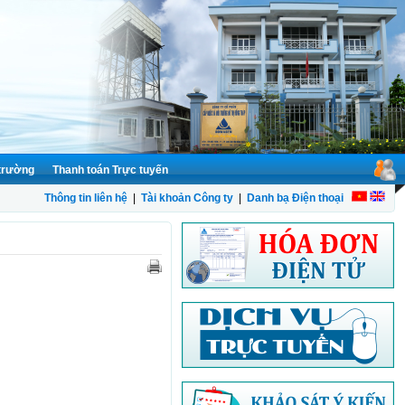
 trường
Thanh toán Trực tuyến
Thông tin liên hệ
|
Tài khoản Công ty
|
Danh bạ Điện thoại