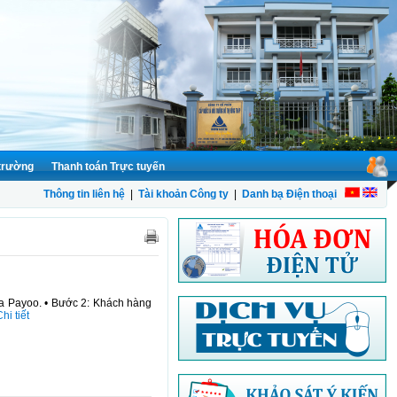
 trường
Thanh toán Trực tuyến
Thông tin liên hệ
|
Tài khoản Công ty
|
Danh bạ Điện thoại
a Payoo. • Bước 2: Khách hàng
hi tiết