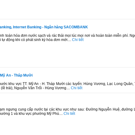
Banking, Internet Banking - Ngân hàng SACOMBANK
toán hóa đơn nước sạch và rác thải mọi lúc mọi nơi và hoàn toàn miễn phí. Ngoà
 tự động khi có phát sinh kỳ hóa đơn mới....
Chi tiết
 Mỹ An - Tháp Mười
ớc khu vực TT. Mỹ An - H. Tháp Mười các tuyến: Hùng Vương, Lạc Long Quân,
lề trái), Nguyễn Văn Trổi - Hùng Vương....
Chi tiết
tạm ngưng cung cấp nước tại các khu vực như sau: Đường Nguyễn Huệ, đường 
hường 1 và khu vực phường Mỹ Phú....
Chi tiết