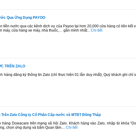
Nước Qua Ứng Dụng PAYOO
 tiền nước qua các kênh dịch vụ của Payoo tại hơn 20,000 cửa hàng có liên kết v
iện máy, cửa hàng xe máy, nhà thuốc,… gần mình nhất...
Chi tiết
ỚC TRÊN ZALO
h hàng đăng ký thông tin Zalo (chỉ thực hiện 01 lần duy nhất), Quý khách ghi chỉ 
 Trên Zalo Công ty Cổ Phần Cấp nước và MTĐT Đồng Tháp
h hàng Dowacare trên mạng xã hội Zalo. Khách hàng vào Zalo, nhập từ khóa “
ng, chọn ứng dụng và bấm Quan tâm....
Chi tiết