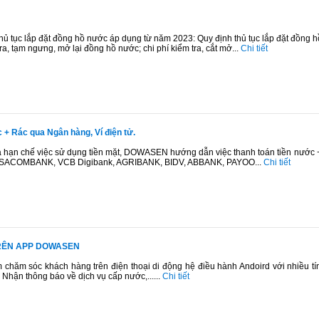
hủ tục lắp đặt đồng hồ nước áp dụng từ năm 2023: Quy định thủ tục lắp đặt đồng h
ra, tạm ngưng, mở lại đồng hồ nước; chi phí kiểm tra, cắt mở...
Chi tiết
+ Rác qua Ngân hàng, Ví điện tử.
hạn chế việc sử dụng tiền mặt, DOWASEN hướng dẫn việc thanh toán tiền nước +
PT SACOMBANK, VCB Digibank, AGRIBANK, BIDV, ABBANK, PAYOO...
Chi tiết
TRÊN APP DOWASEN
hăm sóc khách hàng trên điện thoại di động hệ điều hành Andoird với nhiều tí
 Nhận thông báo về dịch vụ cấp nước,......
Chi tiết