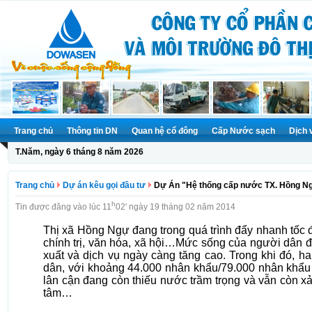
Trang chủ
Thông tin DN
Quan hệ cổ đông
Cấp Nước sạch
Dịch 
T.Năm, ngày 6 tháng 8 năm 2026
Trang chủ
Dự án kêu gọi đầu tư
Dự Án "Hệ thống cấp nước TX. Hồng Ng
h
Tin được đăng vào lúc 11
02' ngày 19 tháng 02 năm 2014
Thị xã Hồng Ngự đang trong quá trình đẩy nhanh tốc độ
chính trị, văn hóa, xã hội…Mức sống của người dân đ
xuất và dịch vụ ngày càng tăng cao. Trong khi đó, h
dân, với khoảng 44.000 nhân khẩu/79.000 nhân khẩu 
lân cận đang còn thiếu nước trầm trọng và vẫn còn xả
tâm…