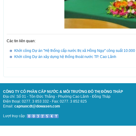
Các tin liên quan:
Khởi công Dự án "Hệ thống cấp nước thị xã Hồng Ngự" công suất 10.000
Khởi công Dự án xây dựng hệ thống thoát nước TP. Cao Lãnh
CÔNG TY CỔ PHẦN CẤP NƯỚC & MÔI TRƯỜNG ĐÔ THỊ ĐỒNG THÁP
Địa chỉ: Số 01 - Tôn Đức Thắng - Phường Cao Lãnh - Đồng Tháp
Điện thoại: 0277. 3 853 332 - Fax: 0277. 3 852 825
Email:
capnuocdt@dowasen.com
Lượt truy cập: